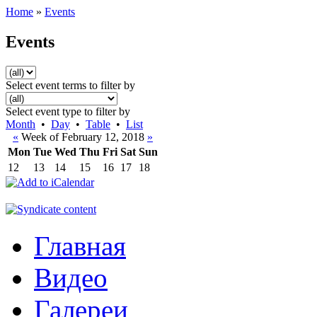
Home
»
Events
Events
Select event terms to filter by
Select event type to filter by
Month
•
Day
•
Table
•
List
«
Week of February 12, 2018
»
Mon
Tue
Wed
Thu
Fri
Sat
Sun
12
13
14
15
16
17
18
Главная
Видео
Галереи